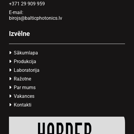
+371 29 909 959
E-mail:
birojs@balticphotonics.lv
Izvēlne
Sākumlapa

Produkcija

Laboratorija

Ražotne

Par mums

Vakances

Kontakti
