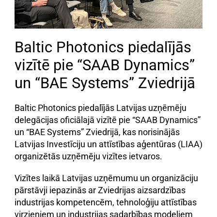
Baltic Photonics piedalījās
vizītē pie “SAAB Dynamics”
un “BAE Systems” Zviedrijā
Baltic Photonics piedalījās Latvijas uzņēmēju
delegācijas oficiālajā vizītē pie “SAAB Dynamics”
un “BAE Systems” Zviedrijā, kas norisinājās
Latvijas Investīciju un attīstības aģentūras (LIAA)
organizētās uzņēmēju vizītes ietvaros.
Vizītes laikā Latvijas uzņēmumu un organizāciju
pārstāvji iepazinās ar Zviedrijas aizsardzības
industrijas kompetencēm, tehnoloģiju attīstības
virzieniem un industrijas sadarbības modeļiem