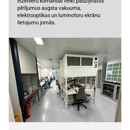
inženieru komandai veikt padziļinātus
pētījumus augsta vakuuma,
elektrooptikas un luminoforu ekrānu
lietojumu jomās.