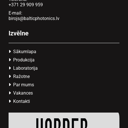
+371 29 909 959
E-mail:
birojs@balticphotonics.lv
Izvēlne
Sākumlapa

Produkcija

Laboratorija

Ražotne

Par mums

Vakances

Kontakti
