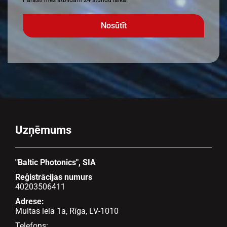
Parasti mēs atbildam 24 stundu laikā!
Uzņēmums
"Baltic Photonics", SIA
Reģistrācijas numurs
40203506411
Adrese:
Muitas iela 1a, Rīga, LV-1010
Telefons: