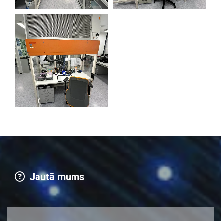
Jautā mums
