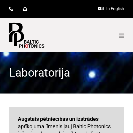
In English



Laboratorija
Augstais pētniecības un izstrādes
aprīkojuma līmenis ļauj Baltic Photonics