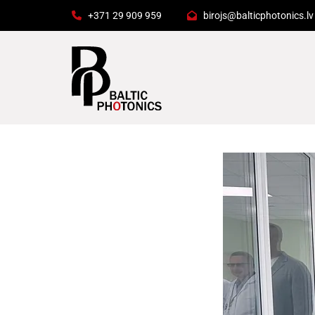
+371 29 909 959
birojs@balticphotonics.lv

