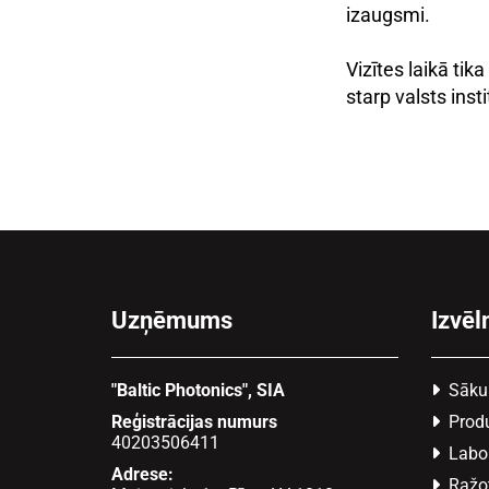
izaugsmi.
Vizītes laikā tik
starp valsts ins
Uzņēmums
Izvēl
"Baltic Photonics", SIA
Sāku

Reģistrācijas numurs
Produ

40203506411
Labor

Adrese:
Ražo
