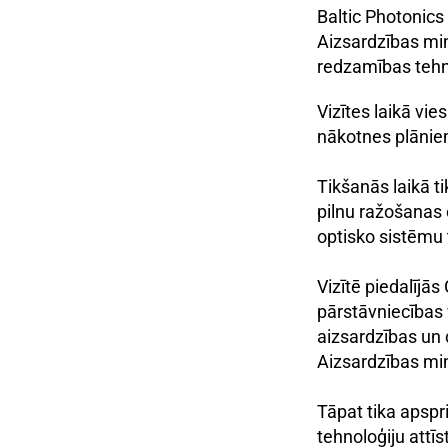
Baltic Photonics
Aizsardzības min
redzamības tehnol
Vizītes laikā vi
nākotnes plānie
Tikšanās laikā t
pilnu ražošanas 
optisko sistēmu 
Vizītē piedalījās
pārstāvniecības v
aizsardzības un 
Aizsardzības min
Tāpat tika apspr
tehnoloģiju attī