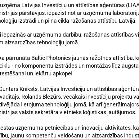
 uzņēma Latvijas Investīciju un attīstības aģentūras (LIA
istrijas pārstāvjus, iepazīstinot ar uzņēmuma laboratorij
oģiju izstrādi un pilna cikla ražošanas attīstību Latvijā.
esi iepazinās ar uzņēmuma darbību, ražošanas attīstības v
m aizsardzības tehnoloģiju jomā.
ika pārrunāta Baltic Photonics jaunās ražotnes attīstība, 
ciklu - no komponentu izstrādes un montāžas līdz augsta
testēšanai un iekārtu apkopei.
 Guntars Kniksts, Latvijas Investīciju un attīstības aģentū
adītājs, Rolands Blezūrs, vecākais investīciju projektu va
divējāda lietojuma tehnoloģiju jomā, kā arī ģenerālmajors
istrijas valsts sekretāra vietnieks loģistikas jautājumos.
iestas uzņēmuma pētniecības un inovāciju aktivitātes, kas
stību, jaunu kompetenču veidošanu un aizsardzības industr