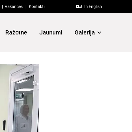
|
Vakances
|
Kontakti
In English

Ražotne
Jaunumi
Galerija