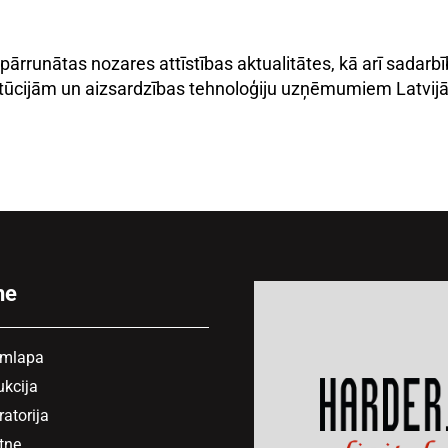
a pārrunātas nozares attīstības aktualitātes, kā arī sadarb
titūcijām un aizsardzības tehnoloģiju uzņēmumiem Latvijā
ne
mlapa
kcija
atorija
tne