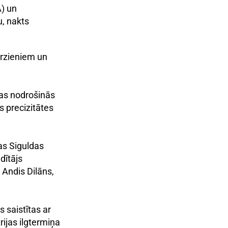
A) un
u, nakts
irzieniem un
kas nodrošinās
s precizitātes
ras Siguldas
dītājs
 Andis Dilāns,
 saistītas ar
ijas ilgtermiņa