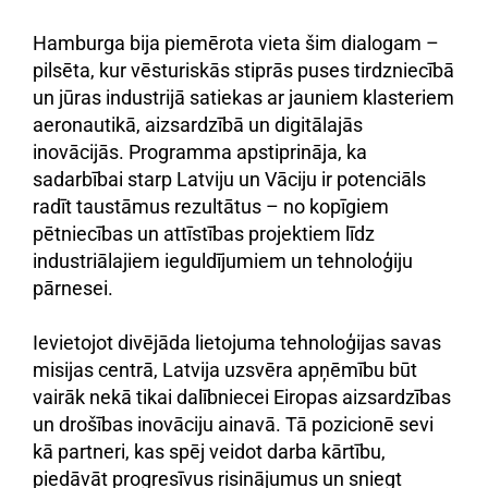
Hamburga bija piemērota vieta šim dialogam –
pilsēta, kur vēsturiskās stiprās puses tirdzniecībā
un jūras industrijā satiekas ar jauniem klasteriem
aeronautikā, aizsardzībā un digitālajās
inovācijās. Programma apstiprināja, ka
sadarbībai starp Latviju un Vāciju ir potenciāls
radīt taustāmus rezultātus – no kopīgiem
pētniecības un attīstības projektiem līdz
industriālajiem ieguldījumiem un tehnoloģiju
pārnesei.
Ievietojot divējāda lietojuma tehnoloģijas savas
misijas centrā, Latvija uzsvēra apņēmību būt
vairāk nekā tikai dalībniecei Eiropas aizsardzības
un drošības inovāciju ainavā. Tā pozicionē sevi
kā partneri, kas spēj veidot darba kārtību,
piedāvāt progresīvus risinājumus un sniegt