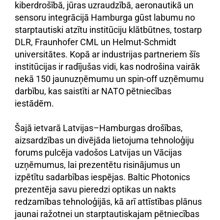
kiberdrošībā, jūras uzraudzībā, aeronautikā un
sensoru integrācijā Hamburga gūst labumu no
starptautiski atzītu institūciju klātbūtnes, tostarp
DLR, Fraunhofer CML un Helmut-Schmidt
universitātes. Kopā ar industrijas partneriem šīs
institūcijas ir radījušas vidi, kas nodrošina vairāk
nekā 150 jaunuzņēmumu un spin-off uzņēmumu
darbību, kas saistīti ar NATO pētniecības
iestādēm.
Šajā ietvarā Latvijas–Hamburgas drošības,
aizsardzības un divējāda lietojuma tehnoloģiju
forums pulcēja vadošos Latvijas un Vācijas
uzņēmumus, lai prezentētu risinājumus un
izpētītu sadarbības iespējas. Baltic Photonics
prezentēja savu pieredzi optikas un nakts
redzamības tehnoloģijās, kā arī attīstības plānus
jaunai ražotnei un starptautiskajam pētniecības