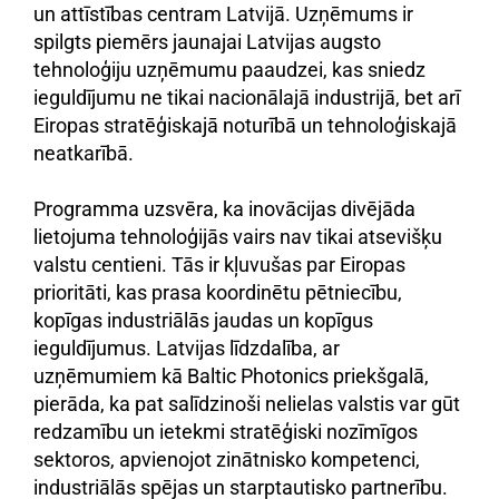
un attīstības centram Latvijā. Uzņēmums ir
spilgts piemērs jaunajai Latvijas augsto
tehnoloģiju uzņēmumu paaudzei, kas sniedz
ieguldījumu ne tikai nacionālajā industrijā, bet arī
Eiropas stratēģiskajā noturībā un tehnoloģiskajā
neatkarībā.
Programma uzsvēra, ka inovācijas divējāda
lietojuma tehnoloģijās vairs nav tikai atsevišķu
valstu centieni. Tās ir kļuvušas par Eiropas
prioritāti, kas prasa koordinētu pētniecību,
kopīgas industriālās jaudas un kopīgus
ieguldījumus. Latvijas līdzdalība, ar
uzņēmumiem kā Baltic Photonics priekšgalā,
pierāda, ka pat salīdzinoši nelielas valstis var gūt
redzamību un ietekmi stratēģiski nozīmīgos
sektoros, apvienojot zinātnisko kompetenci,
industriālās spējas un starptautisko partnerību.