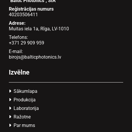
"Baltic Photonics", SIA
Reģistrācijas numurs
40203506411
Adrese:
Muitas iela 1a, Rīga, LV-1010
Telefons:
+371 29 909 959
E-mail:
birojs@balticphotonics.lv
Izvēlne
Sākumlapa

Produkcija

Laboratorija

Ražotne

Par mums
