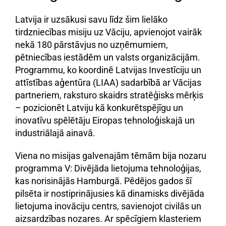
Latvija ir uzsākusi savu līdz šim lielāko
tirdzniecības misiju uz Vāciju, apvienojot vairāk
nekā 180 pārstāvjus no uzņēmumiem,
pētniecības iestādēm un valsts organizācijām.
Programmu, ko koordinē Latvijas Investīciju un
attīstības aģentūra (LIAA) sadarbībā ar Vācijas
partneriem, raksturo skaidrs stratēģisks mērķis
– pozicionēt Latviju kā konkurētspējīgu un
inovatīvu spēlētāju Eiropas tehnoloģiskajā un
industriālajā ainavā.
Viena no misijas galvenajām tēmām bija nozaru
programma V: Divējāda lietojuma tehnoloģijas,
kas norisinājās Hamburgā. Pēdējos gados šī
pilsēta ir nostiprinājusies kā dinamisks divējāda
lietojuma inovāciju centrs, savienojot civilās un
aizsardzības nozares. Ar spēcīgiem klasteriem